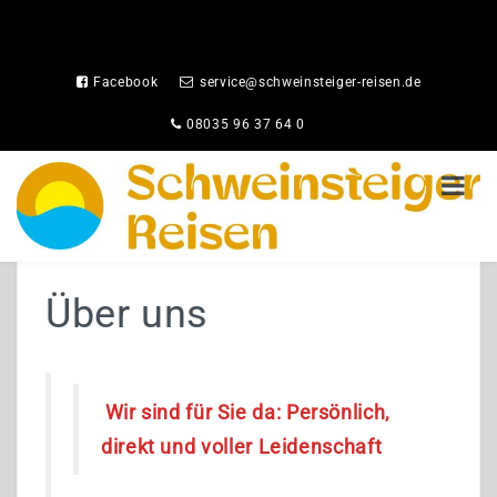
Facebook
service@schweinsteiger-reisen.de
08035 96 37 64 0
HOME
Über uns
LEISTUNGEN IM ÜBERBLICK
Pauschalreisen
Wir sind für Sie da: Persönlich,
Gruppenreisen
direkt und voller Leidenschaft
Kreuzfahrten